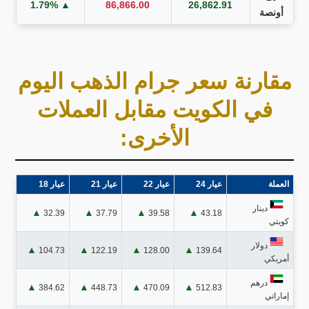
▲ 1.79%
86,866.00
26,862.91
أونصة
مقارنة سعر جرام الذهب اليوم
في الكويت مقابل العملات
الأخرى:
العملة
عيار 24
عيار 22
عيار 21
عيار 18
دينار
▲
▲
▲
▲
32.39
37.79
39.58
43.18
كويتي
دولار
▲
▲
▲
▲
104.73
122.19
128.00
139.64
أمريكي
درهم
▲
▲
▲
▲
384.62
448.73
470.09
512.83
إماراتي