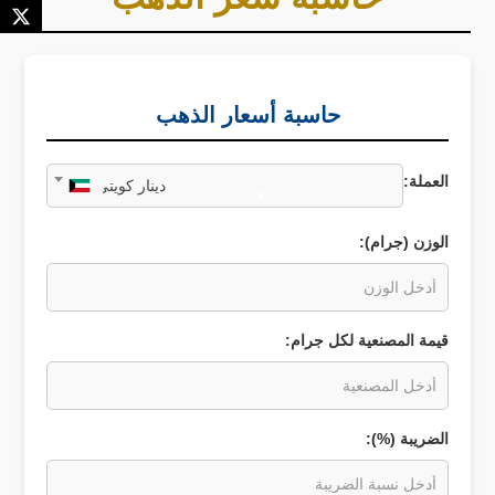
حاسبة أسعار الذهب
العملة:
دينار كويتي
×
الوزن (جرام):
قيمة المصنعية لكل جرام:
الضريبة (%):