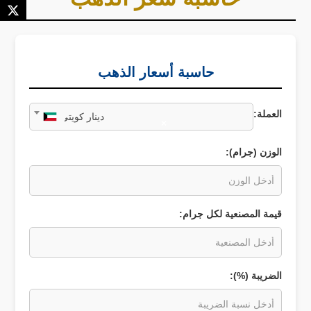
حاسبة أسعار الذهب
العملة:
دينار كويتي
×
الوزن (جرام):
قيمة المصنعية لكل جرام:
الضريبة (%):