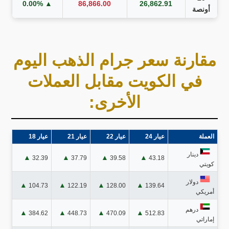
▲ 0.00%
86,866.00
26,862.91
أونصة
مقارنة سعر جرام الذهب اليوم
في الكويت مقابل العملات
الأخرى:
العملة
عيار 24
عيار 22
عيار 21
عيار 18
دينار
▲
▲
▲
▲
32.39
37.79
39.58
43.18
كويتي
دولار
▲
▲
▲
▲
104.73
122.19
128.00
139.64
أمريكي
درهم
▲
▲
▲
▲
384.62
448.73
470.09
512.83
إماراتي