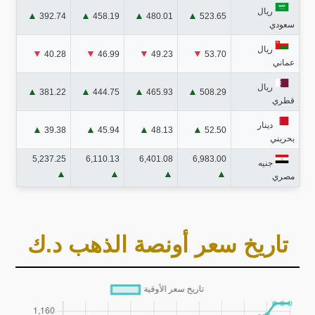
ريال
▲
▲
▲
▲
392.74
458.19
480.01
523.65
سعودي
ريال
▼
▼
▼
▼
40.28
46.99
49.23
53.70
عماني
ريال
▲
▲
▲
▲
381.22
444.75
465.93
508.29
قطري
دينار
▲
▲
▲
▲
39.38
45.94
48.13
52.50
بحريني
5,237.25
6,110.13
6,401.08
6,983.00
جنيه
▲
▲
▲
▲
مصري
تاريخ سعر أونصة الذهب د.ك